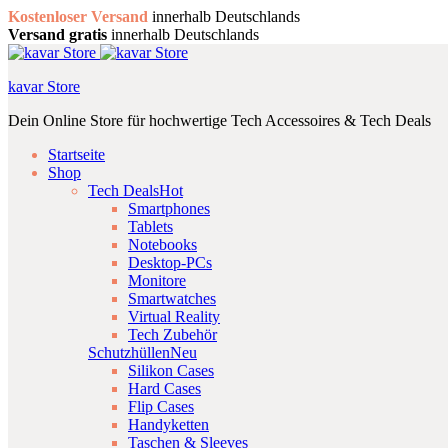
Kostenloser Versand
innerhalb Deutschlands
Versand gratis
innerhalb Deutschlands
kavar Store
Dein Online Store für hochwertige Tech Accessoires & Tech Deals
Startseite
Shop
Tech Deals
Hot
Smartphones
Tablets
Notebooks
Desktop-PCs
Monitore
Smartwatches
Virtual Reality
Tech Zubehör
Schutzhüllen
Neu
Silikon Cases
Hard Cases
Flip Cases
Handyketten
Taschen & Sleeves