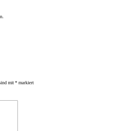
n.
sind mit
*
markiert