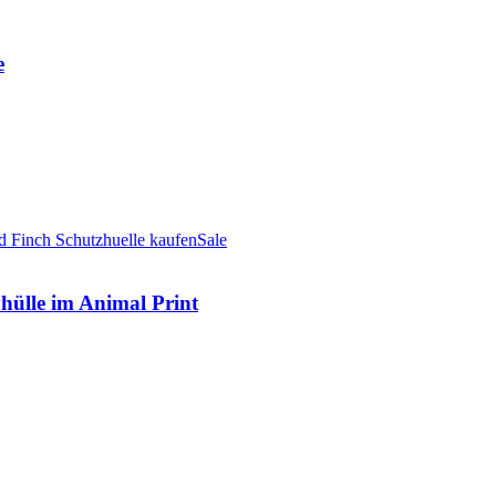
e
Sale
ülle im Animal Print