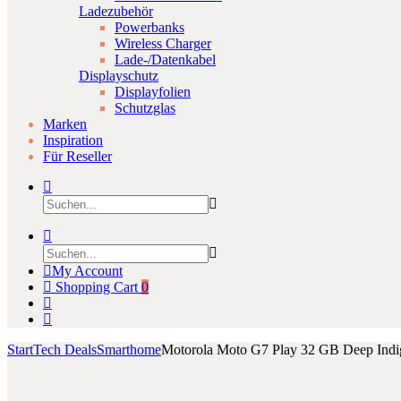
Ladezubehör
Powerbanks
Wireless Charger
Lade-/Datenkabel
Displayschutz
Displayfolien
Schutzglas
Marken
Inspiration
Für Reseller
My Account
Shopping Cart
0
Start
Tech Deals
Smarthome
Motorola Moto G7 Play 32 GB Deep Indi
Product
Google
Motorola
Click to enlarge
Daydream
Moto
navigation
View
G10