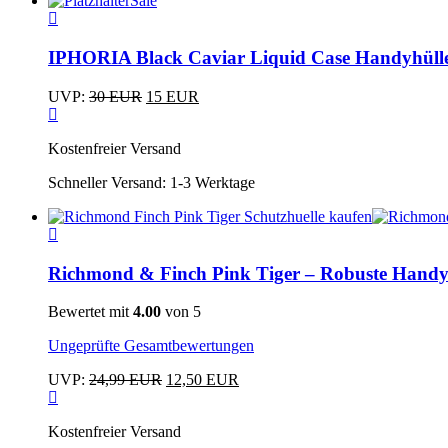
Sale
Dieses
Produkt
weist
IPHORIA Black Caviar Liquid Case Handyhüll
mehrere
Varianten
Ursprünglicher
Aktueller
UVP:
30
EUR
15
EUR
auf.
Dieses
Preis
Preis
Die
Produkt
war:
ist:
Optionen
Kostenfreier Versand
weist
30 EUR
15 EUR.
können
mehrere
auf
Schneller Versand:
1-3 Werktage
Varianten
der
auf.
Produktseite
Die
Dieses
gewählt
Optionen
Produkt
werden
können
weist
Richmond & Finch Pink Tiger – Robuste Handyh
auf
mehrere
der
Varianten
Produktseite
Bewertet mit
4.00
von 5
auf.
gewählt
Die
Ungeprüfte Gesamtbewertungen
werden
Optionen
können
Ursprünglicher
Aktueller
UVP:
24,99
EUR
12,50
EUR
auf
Dieses
Preis
Preis
der
Produkt
war:
ist:
Produktseite
Kostenfreier Versand
weist
24,99 EUR
12,50 EUR.