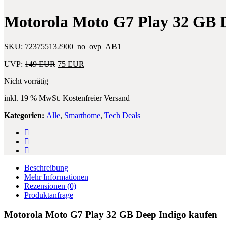
VR
Dual
Headset
SIM
Motorola Moto G7 Play 32 GB 
–
64
Schiefer
GB
Grau
Grau
SKU:
723755132900_no_ovp_AB1
Ursprünglicher
Aktueller
UVP:
149
EUR
75
EUR
Preis
Preis
Nicht vorrätig
war:
ist:
149 EUR
75 EUR.
inkl. 19 % MwSt.
Kostenfreier Versand
Kategorien:
Alle
,
Smarthome
,
Tech Deals
Beschreibung
Mehr Informationen
Rezensionen
(0)
Produktanfrage
Motorola Moto G7 Play 32 GB Deep Indigo kaufen