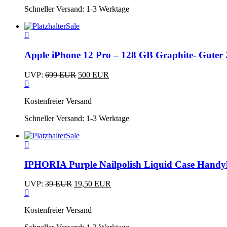
gewählt
mehrere
Schneller Versand:
1-3 Werktage
werden
Varianten
auf.
Sale
Die
Optionen
können
Apple iPhone 12 Pro – 128 GB Graphite- Guter
auf
der
Ursprünglicher
Aktueller
Produktseite
UVP:
699
EUR
500
EUR
Preis
Preis
gewählt
war:
ist:
werden
Kostenfreier Versand
699 EUR
500 EUR.
Schneller Versand:
1-3 Werktage
Sale
Dieses
Produkt
weist
IPHORIA Purple Nailpolish Liquid Case Handy
mehrere
Varianten
Ursprünglicher
Aktueller
UVP:
39
EUR
19,50
EUR
auf.
Dieses
Preis
Preis
Die
Produkt
war:
ist:
Optionen
Kostenfreier Versand
weist
39 EUR
19,50 EUR.
können
mehrere
auf