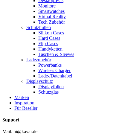
Desktop-PCs
Monitore
Smartwatches
Virtual Reality
Tech Zubehör
Schutzhüllen
Silikon Cases
Hard Cases
Flip Cases
Handyketten
Taschen & Sleeves
Ladezubehör
Powerbanks
Wireless Charger
Lade-/Datenkabel
Displayschutz
Displayfolien
Schutzglas
Marken
Inspiration
Für Reseller
Support
Mail: hi@kavar.de