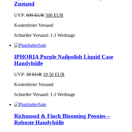
Zustand
Ursprünglicher
Aktueller
UVP:
699
EUR
500
EUR
Preis
Preis
Kostenfreier Versand
war:
ist:
699 EUR
500 EUR.
Schneller Versand:
1-3 Werktage
Sale
Dieses
Produkt
IPHORIA Purple Nailpolish Liquid Case
weist
Handyhülle
mehrere
Varianten
Ursprünglicher
Aktueller
UVP:
39
EUR
19,50
EUR
auf.
Dieses
Preis
Preis
Die
Kostenfreier Versand
Produkt
war:
ist:
Optionen
weist
39 EUR
19,50 EUR.
können
Schneller Versand:
1-3 Werktage
mehrere
auf
Varianten
der
Sale
auf.
Produktseite
Dieses
Die
gewählt
Produkt
Richmond & Finch Blooming Peonies –
Optionen
werden
weist
Robuste Handyhülle
können
mehrere
auf
Varianten