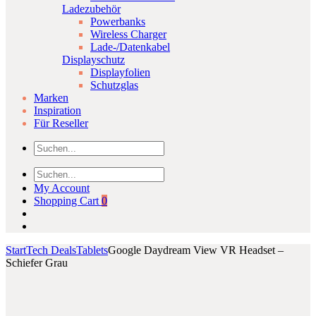
Ladezubehör
Powerbanks
Wireless Charger
Lade-/Datenkabel
Displayschutz
Displayfolien
Schutzglas
Marken
Inspiration
Für Reseller
My Account
Shopping Cart
0
Start
Tech Deals
Tablets
Google Daydream View VR Headset –
Schiefer Grau
Product
Apple
Motorola
Click to enlarge
MacBook
Moto
navigation
Air
G7
15.3″
Play