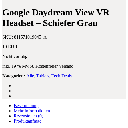
2023
32
Apple
GB
Google Daydream View VR
M2
Deep
Chip
Indigo
Headset – Schiefer Grau
8GB
RAM
256GB
SKU:
811571019045_A
SSD
Space
19
EUR
Grau
Nicht vorrätig
inkl. 19 % MwSt.
Kostenfreier Versand
Kategorien:
Alle
,
Tablets
,
Tech Deals
Beschreibung
Mehr Informationen
Rezensionen
(0)
Produktanfrage