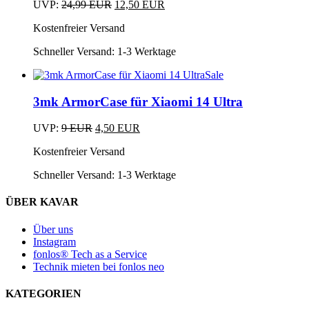
der
Ursprünglicher
Aktueller
UVP:
24,99
EUR
12,50
EUR
auf.
Produktseite
Dieses
Preis
Preis
Die
gewählt
Kostenfreier Versand
Produkt
war:
ist:
Optionen
werden
weist
24,99 EUR
12,50 EUR.
können
Schneller Versand:
1-3 Werktage
mehrere
auf
Varianten
der
Sale
auf.
Produktseite
Die
gewählt
3mk ArmorCase für Xiaomi 14 Ultra
Optionen
werden
können
Ursprünglicher
Aktueller
auf
UVP:
9
EUR
4,50
EUR
Preis
Preis
der
Kostenfreier Versand
war:
ist:
Produktseite
9 EUR
4,50 EUR.
gewählt
Schneller Versand:
1-3 Werktage
werden
ÜBER KAVAR
Über uns
Instagram
fonlos® Tech as a Service
Technik mieten bei fonlos neo
KATEGORIEN