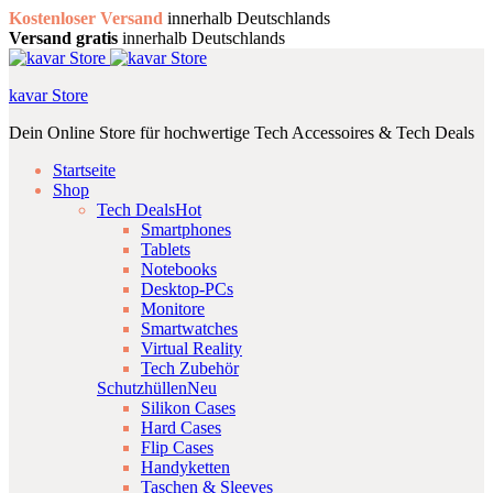
Kostenloser Versand
innerhalb Deutschlands
Versand gratis
innerhalb Deutschlands
kavar Store
Dein Online Store für hochwertige Tech Accessoires & Tech Deals
Startseite
Shop
Tech Deals
Hot
Smartphones
Tablets
Notebooks
Desktop-PCs
Monitore
Smartwatches
Virtual Reality
Tech Zubehör
Schutzhüllen
Neu
Silikon Cases
Hard Cases
Flip Cases
Handyketten
Taschen & Sleeves