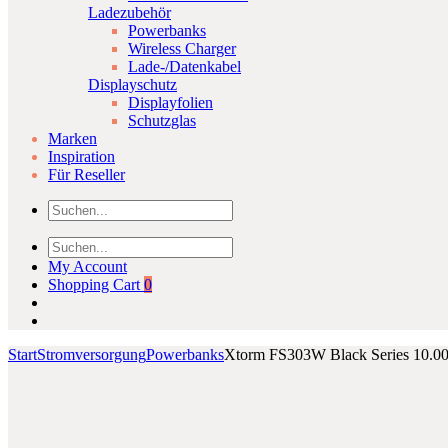
Ladezubehör
Powerbanks
Wireless Charger
Lade-/Datenkabel
Displayschutz
Displayfolien
Schutzglas
Marken
Inspiration
Für Reseller
My Account
Shopping Cart
0
Start
Stromversorgung
Powerbanks
Xtorm FS303W Black Series 10.0
Product
Samsung
Jabra
Click to enlarge
Clear
Evolve
navigation
View
65
Case
Stereo
für
MS