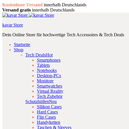
Kostenloser Versand
innerhalb Deutschlands
Versand gratis
innerhalb Deutschlands
kavar Store
Dein Online Store für hochwertige Tech Accessoires & Tech Deals
Startseite
Shop
Tech Deals
Hot
Smartphones
Tablets
Notebooks
Desktop-PCs
Monitore
Smartwatches
Virtual Reality
Tech Zubehör
Schutzhüllen
Neu
Silikon Cases
Hard Cases
Flip Cases
Handyketten
Taschen & Sleeves