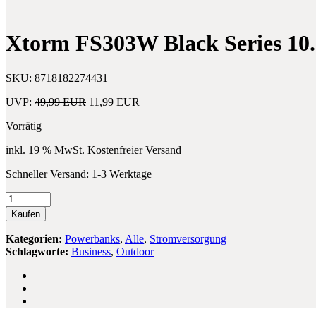
Samsung
–
Galaxy
Home
Note
Office
Xtorm FS303W Black Series 10
10
Headset
Plus
SKU:
8718182274431
Ursprünglicher
Aktueller
UVP:
49,99
EUR
11,99
EUR
Preis
Preis
Vorrätig
war:
ist:
49,99 EUR
11,99 EUR.
inkl. 19 % MwSt.
Kostenfreier Versand
Schneller Versand:
1-3 Werktage
Xtorm
FS303W
Kaufen
Black
Series
Kategorien:
Powerbanks
,
Alle
,
Stromversorgung
10.000
Schlagworte:
Business
,
Outdoor
mAh
Powerbank
-
im
Doppelpack-