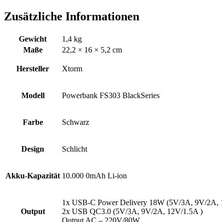
Zusätzliche Informationen
Gewicht
1,4 kg
Maße
22,2 × 16 × 5,2 cm
Hersteller
Xtorm
Modell
Powerbank FS303 BlackSeries
Farbe
Schwarz
Design
Schlicht
Akku-Kapazität
10.000 0mAh Li-ion
1x USB-C Power Delivery 18W (5V/3A, 9V/2A, 
Output
2x USB QC3.0 (5V/3A, 9V/2A, 12V/1.5A )
Output AC – 220V/80W