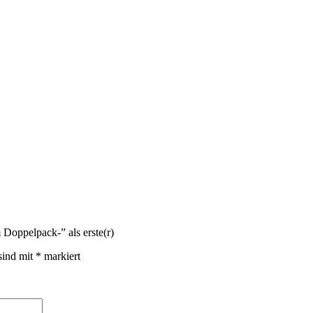
oppelpack-” als erste(r)
sind mit
*
markiert