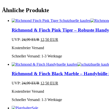
Ähnliche Produkte
Dieses
Produkt
Richmond & Finch Pink Tiger – Robuste Handyh
weist
mehrere
Ursprünglicher
Aktueller
UVP:
24,99
EUR
12,50
EUR
Varianten
Dieses
Preis
Preis
auf.
Kostenfreier Versand
Produkt
war:
ist:
Die
weist
24,99 EUR
12,50 EUR.
Optionen
Schneller Versand:
1-3 Werktage
mehrere
können
Varianten
auf
auf.
Dieses
der
Die
Produkt
Produktseite
Richmond & Finch Black Marble – Handyhüll
Optionen
weist
gewählt
können
mehrere
werden
Ursprünglicher
Aktueller
auf
UVP:
24,99
EUR
12,50
EUR
Varianten
Dieses
Preis
Preis
der
auf.
Kostenfreier Versand
Produkt
war:
ist:
Produktseite
Die
weist
24,99 EUR
12,50 EUR.
gewählt
Optionen
Schneller Versand:
1-3 Werktage
mehrere
werden
können
Varianten
auf
Sale