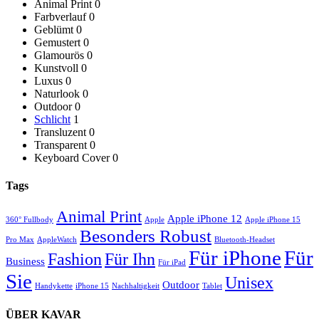
Animal Print
0
Farbverlauf
0
Geblümt
0
Gemustert
0
Glamourös
0
Kunstvoll
0
Luxus
0
Naturlook
0
Outdoor
0
Schlicht
1
Transluzent
0
Transparent
0
Keyboard Cover
0
Tags
Animal Print
Apple iPhone 12
360° Fullbody
Apple
Apple iPhone 15
Besonders Robust
Pro Max
AppleWatch
Bluetooth-Headset
Für iPhone
Für
Für Ihn
Fashion
Business
Für iPad
Sie
Unisex
Outdoor
Handykette
iPhone 15
Nachhaltigkeit
Tablet
ÜBER KAVAR