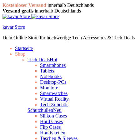
Kostenloser Versand
innerhalb Deutschlands
Versand gratis
innerhalb Deutschlands
kavar Store
Dein Online Store für hochwertige Tech Accessoires & Tech Deals
Startseite
Shop
Tech Deals
Hot
Smartphones
Tablets
Notebooks
Desktop-PCs
Monitore
Smartwatches
Virtual Reality
Tech Zubehör
Schutzhüllen
Neu
Silikon Cases
Hard Cases
Flip Cases
Handyketten
Taschen & Sleeves