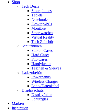
Shop
Tech Deals
Smartphones
Tablets
Notebooks
Desktop-PCs
Monitore
Smartwatches
Virtual Reality
Tech Zubehör
Schutzhüllen
Silikon Cases
Hard Cases
Flip Cases
Handyketten
Taschen & Sleeves
Ladezubehör
Powerbanks
Wireless Charger
Lade-/Datenkabel
Displayschutz
Displayfolien
Schutzglas
Marken
Inspiration