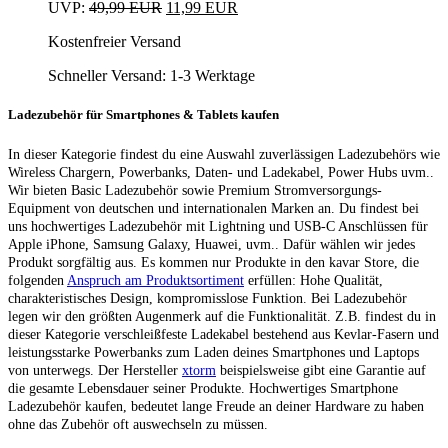
Ursprünglicher
Aktueller
UVP:
49,99
EUR
11,99
EUR
Preis
Preis
Kostenfreier Versand
war:
ist:
49,99 EUR
11,99 EUR.
Schneller Versand:
1-3 Werktage
Ladezubehör für Smartphones & Tablets kaufen
In dieser Kategorie findest du eine Auswahl zuverlässigen Ladezubehörs wie
Wireless Chargern, Powerbanks, Daten- und Ladekabel, Power Hubs uvm..
Wir bieten Basic Ladezubehör sowie Premium Stromversorgungs-
Equipment von deutschen und internationalen Marken an. Du findest bei
uns hochwertiges Ladezubehör mit Lightning und USB-C Anschlüssen für
Apple iPhone, Samsung Galaxy, Huawei, uvm.. Dafür wählen wir jedes
Produkt sorgfältig aus. Es kommen nur Produkte in den kavar Store, die
folgenden
Anspruch am Produktsortiment
erfüllen: Hohe Qualität,
charakteristisches Design, kompromisslose Funktion. Bei Ladezubehör
legen wir den größten Augenmerk auf die Funktionalität.
Z.B. findest du in
dieser Kategorie verschleißfeste Ladekabel bestehend aus Kevlar-Fasern und
leistungsstarke Powerbanks zum Laden deines Smartphones und Laptops
von unterwegs. Der Hersteller
xtorm
beispielsweise gibt eine Garantie auf
die gesamte Lebensdauer seiner Produkte.
Hochwertiges Smartphone
Ladezubehör kaufen, bedeutet lange Freude an deiner Hardware zu haben
ohne das Zubehör oft auswechseln zu müssen.