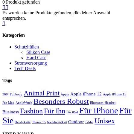
0
Produkt gefunden
Es wurden keine Produkte gefunden, die deiner Auswahl
entsprechen.
Kategorien
Schutzhüllen
Silikon Case
Hard Case
Stromversorgung
Tech Deals
Tags
Animal Print
Apple iPhone 12
360° Fullbody
Apple
Apple iPhone 15
Besonders Robust
Pro Max
AppleWatch
Bluetooth-Headset
Für iPhone
Für
Für Ihn
Fashion
Business
Für iPad
Sie
Unisex
Outdoor
Handykette
iPhone 15
Nachhaltigkeit
Tablet