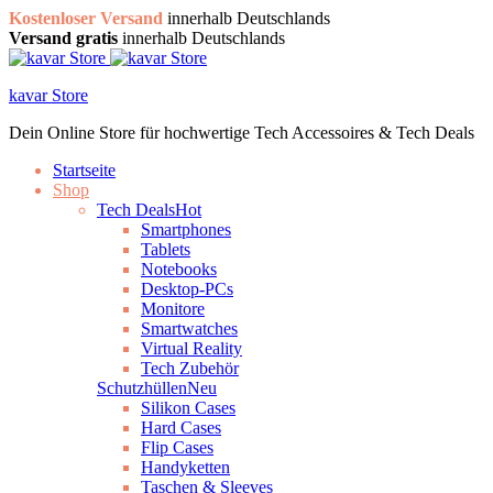
Kostenloser Versand
innerhalb Deutschlands
Versand gratis
innerhalb Deutschlands
kavar Store
Dein Online Store für hochwertige Tech Accessoires & Tech Deals
Startseite
Shop
Tech Deals
Hot
Smartphones
Tablets
Notebooks
Desktop-PCs
Monitore
Smartwatches
Virtual Reality
Tech Zubehör
Schutzhüllen
Neu
Silikon Cases
Hard Cases
Flip Cases
Handyketten
Taschen & Sleeves