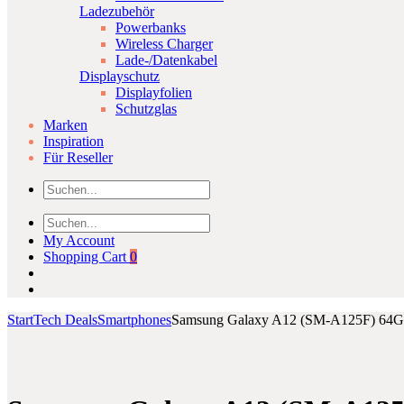
Ladezubehör
Powerbanks
Wireless Charger
Lade-/Datenkabel
Displayschutz
Displayfolien
Schutzglas
Marken
Inspiration
Für Reseller
My Account
Shopping Cart
0
Start
Tech Deals
Smartphones
Samsung Galaxy A12 (SM-A125F) 64G
Product
Huawei
espresso
Click to enlarge
Mate
Display
navigation
20
15″
Pro
Touch
128GB
tragbarer