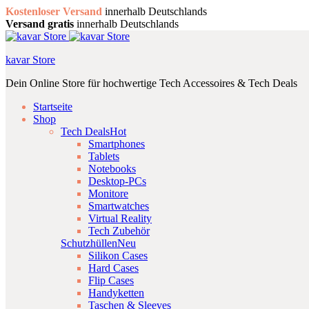
Kostenloser Versand
innerhalb Deutschlands
Versand gratis
innerhalb Deutschlands
kavar Store
Dein Online Store für hochwertige Tech Accessoires & Tech Deals
Startseite
Shop
Tech Deals
Hot
Smartphones
Tablets
Notebooks
Desktop-PCs
Monitore
Smartwatches
Virtual Reality
Tech Zubehör
Schutzhüllen
Neu
Silikon Cases
Hard Cases
Flip Cases
Handyketten
Taschen & Sleeves