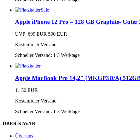
Sale
Apple iPhone 12 Pro – 128 GB Graphite- Guter
Ursprünglicher
Aktueller
UVP:
699
EUR
500
EUR
Preis
Preis
Kostenfreier Versand
war:
ist:
699 EUR
500 EUR.
Schneller Versand:
1-3 Werktage
Apple MacBook Pro 14,2″ (MKGP3D/A) 512GB
1.150
EUR
Kostenfreier Versand
Schneller Versand:
1-3 Werktage
ÜBER KAVAR
Über uns