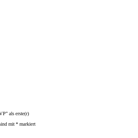
” als erste(r)
sind mit
*
markiert