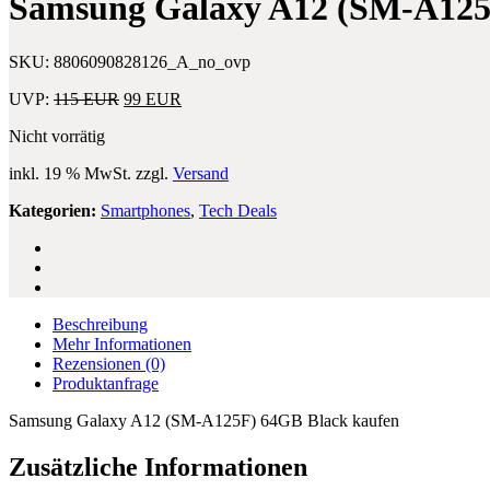
Samsung Galaxy A12 (SM-A125
Twilight
Touchscreen-
Montior
SKU:
8806090828126_A_no_ovp
Ursprünglicher
Aktueller
UVP:
115
EUR
99
EUR
Preis
Preis
Nicht vorrätig
war:
ist:
115 EUR
99 EUR.
inkl. 19 % MwSt.
zzgl.
Versand
Kategorien:
Smartphones
,
Tech Deals
Beschreibung
Mehr Informationen
Rezensionen
(0)
Produktanfrage
Samsung Galaxy A12 (SM-A125F) 64GB Black kaufen
Zusätzliche Informationen