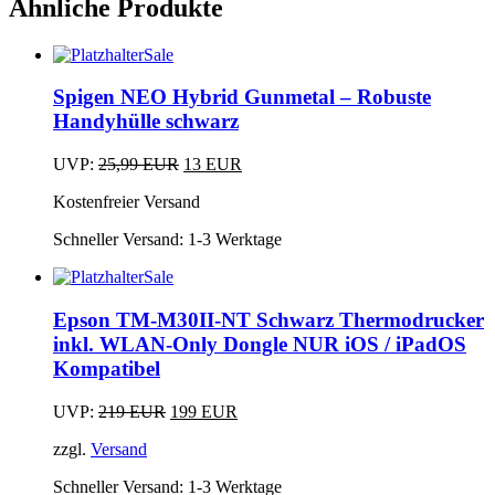
Ähnliche Produkte
Sale
Dieses
Produkt
Spigen NEO Hybrid Gunmetal – Robuste
weist
Handyhülle schwarz
mehrere
Varianten
Ursprünglicher
Aktueller
UVP:
25,99
EUR
13
EUR
auf.
Dieses
Preis
Preis
Die
Kostenfreier Versand
Produkt
war:
ist:
Optionen
weist
25,99 EUR
13 EUR.
können
Schneller Versand:
1-3 Werktage
mehrere
auf
Varianten
der
Sale
auf.
Produktseite
Die
gewählt
Epson TM-M30II-NT Schwarz Thermodrucker
Optionen
werden
inkl. WLAN-Only Dongle NUR iOS / iPadOS
können
auf
Kompatibel
der
Produktseite
Ursprünglicher
Aktueller
UVP:
219
EUR
199
EUR
gewählt
Preis
Preis
werden
zzgl.
Versand
war:
ist:
219 EUR
199 EUR.
Schneller Versand:
1-3 Werktage