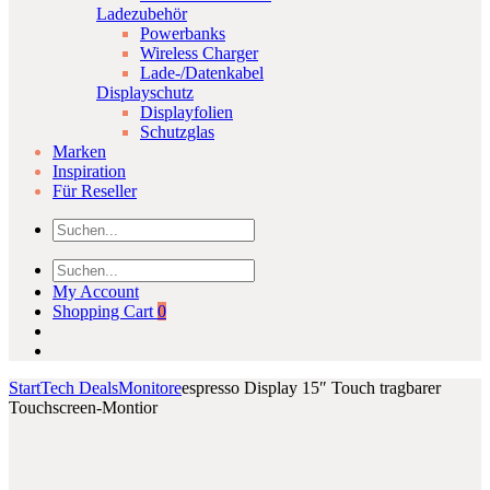
Ladezubehör
Powerbanks
Wireless Charger
Lade-/Datenkabel
Displayschutz
Displayfolien
Schutzglas
Marken
Inspiration
Für Reseller
My Account
Shopping Cart
0
Start
Tech Deals
Monitore
espresso Display 15″ Touch tragbarer
Touchscreen-Montior
Product
Samsung
espresso
Click to enlarge
Galaxy
Case
navigation
A12
15″
(SM-
Schutzhülle