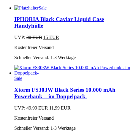
Sale
Dieses
Produkt
IPHORIA Black Caviar Liquid Case
weist
Handyhülle
mehrere
Varianten
Ursprünglicher
Aktueller
UVP:
30
EUR
15
EUR
auf.
Dieses
Preis
Preis
Die
Kostenfreier Versand
Produkt
war:
ist:
Optionen
weist
30 EUR
15 EUR.
können
Schneller Versand:
1-3 Werktage
mehrere
auf
Varianten
der
auf.
Produktseite
Die
gewählt
Sale
Optionen
werden
können
Xtorm FS303W Black Series 10.000 mAh
auf
Powerbank – im Doppelpack-
der
Produktseite
gewählt
Ursprünglicher
Aktueller
UVP:
49,99
EUR
11,99
EUR
werden
Preis
Preis
Kostenfreier Versand
war:
ist:
49,99 EUR
11,99 EUR.
Schneller Versand:
1-3 Werktage