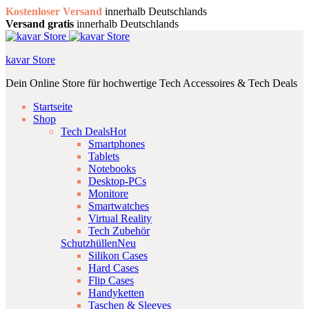
Kostenloser Versand
innerhalb Deutschlands
Versand gratis
innerhalb Deutschlands
kavar Store
Dein Online Store für hochwertige Tech Accessoires & Tech Deals
Startseite
Shop
Tech Deals
Hot
Smartphones
Tablets
Notebooks
Desktop-PCs
Monitore
Smartwatches
Virtual Reality
Tech Zubehör
Schutzhüllen
Neu
Silikon Cases
Hard Cases
Flip Cases
Handyketten
Taschen & Sleeves