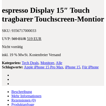
A125F)
64GB
espresso Display 15″ Touch
Black
–
tragbarer Touchscreen-Montior
ohne
OVP
SKU:
9356717000033
Ursprünglicher
Aktueller
UVP:
569
EUR
519
EUR
Preis
Preis
Nicht vorrätig
war:
ist:
569 EUR
519 EUR.
inkl. 19 % MwSt.
Kostenfreier Versand
Kategorien:
Tech Deals
,
Monitore
,
Alle
Schlagworte:
Apple iPhone 15 Pro Max
,
iPhone 15
,
Für iPhone
Beschreibung
Mehr Informationen
Rezensionen
(0)
Produktanfrage