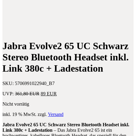
Saugfuss-
i3-
Mount
1115G4
für
8GB
Tablets
256GB
bis
SSD
7-
W11H
8
Silver
Zoll
–
Jabra Evolve2 65 UC Schwarz
Set
Super
–
Zustand
Stereo Bluetooth Headset inkl.
Guter
Zustand
Link 380c + Ladestation
SKU:
5706991022940_B7
Ursprünglicher
Aktueller
UVP:
361,80
EUR
89
EUR
Preis
Preis
Nicht vorrätig
war:
ist:
361,80 EUR
89 EUR.
inkl. 19 % MwSt.
zzgl.
Versand
Jabra Evolve2 65 UC Schwarz Stereo Bluetooth Headset inkl.
Link 380c + Ladestation
– Das Jabra Evolve2 65 ist ein
hochwertiges, kabelloses Bluetooth-Headset, das speziell für den