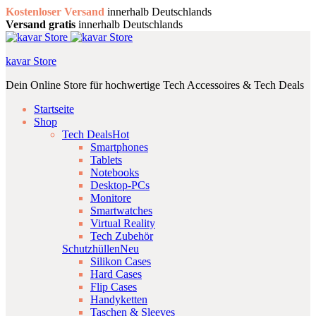
Kostenloser Versand
innerhalb Deutschlands
Versand gratis
innerhalb Deutschlands
kavar Store
Dein Online Store für hochwertige Tech Accessoires & Tech Deals
Startseite
Shop
Tech Deals
Hot
Smartphones
Tablets
Notebooks
Desktop-PCs
Monitore
Smartwatches
Virtual Reality
Tech Zubehör
Schutzhüllen
Neu
Silikon Cases
Hard Cases
Flip Cases
Handyketten
Taschen & Sleeves