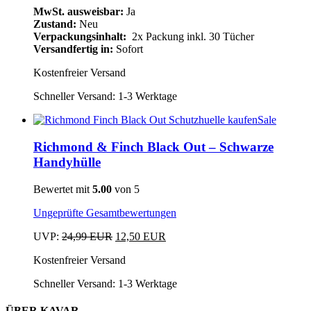
gewählt
MwSt. ausweisbar:
Ja
war:
ist:
werden
Zustand:
Neu
24,99 EUR
14,99 EUR.
Verpackungsinhalt:
2x Packung inkl. 30 Tücher
Versandfertig in:
Sofort
Kostenfreier Versand
Schneller Versand:
1-3 Werktage
Sale
Dieses
Produkt
Richmond & Finch Black Out – Schwarze
weist
Handyhülle
mehrere
Varianten
Bewertet mit
5.00
von 5
auf.
Die
Ungeprüfte Gesamtbewertungen
Optionen
können
Ursprünglicher
Aktueller
UVP:
24,99
EUR
12,50
EUR
auf
Dieses
Preis
Preis
der
Kostenfreier Versand
Produkt
war:
ist:
Produktseite
weist
24,99 EUR
12,50 EUR.
gewählt
Schneller Versand:
1-3 Werktage
mehrere
werden
Varianten
auf.
ÜBER KAVAR