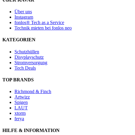
Die
Optionen
Über uns
können
Instagram
auf
fonlos® Tech as a Service
der
Technik mieten bei fonlos neo
Produktseite
gewählt
KATEGORIEN
werden
Schutzhüllen
Disyplayschutz
Stromversorgung
Tech Deals
TOP BRANDS
Richmond & Finch
Artwizz
Spigen
LAUT
xtorm
ferya
HILFE & INFORMATION