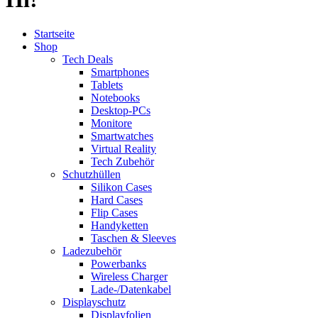
Startseite
Shop
Tech Deals
Smartphones
Tablets
Notebooks
Desktop-PCs
Monitore
Smartwatches
Virtual Reality
Tech Zubehör
Schutzhüllen
Silikon Cases
Hard Cases
Flip Cases
Handyketten
Taschen & Sleeves
Ladezubehör
Powerbanks
Wireless Charger
Lade-/Datenkabel
Displayschutz
Displayfolien