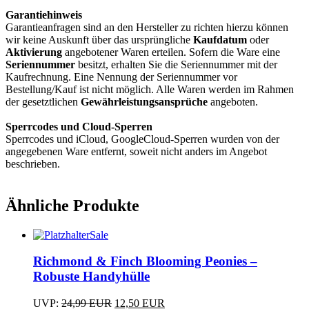
Garantiehinweis
Garantieanfragen sind an den Hersteller zu richten hierzu können
wir keine Auskunft über das ursprüngliche
Kaufdatum
oder
Aktivierung
angebotener Waren erteilen. Sofern die Ware eine
Seriennummer
besitzt, erhalten Sie die Seriennummer mit der
Kaufrechnung. Eine Nennung der Seriennummer vor
Bestellung/Kauf ist nicht möglich. Alle Waren werden im Rahmen
der gesetztlichen
Gewährleistungsansprüche
angeboten.
Sperrcodes und Cloud-Sperren
Sperrcodes und iCloud, GoogleCloud-Sperren wurden von der
angegebenen Ware entfernt, soweit nicht anders im Angebot
beschrieben.
Ähnliche Produkte
Sale
Dieses
Produkt
Richmond & Finch Blooming Peonies –
weist
Robuste Handyhülle
mehrere
Varianten
Ursprünglicher
Aktueller
UVP:
24,99
EUR
12,50
EUR
auf.