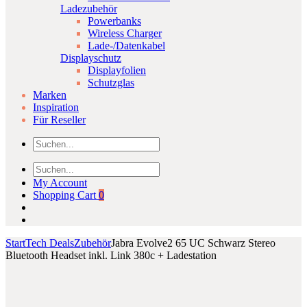
Ladezubehör
Powerbanks
Wireless Charger
Lade-/Datenkabel
Displayschutz
Displayfolien
Schutzglas
Marken
Inspiration
Für Reseller
My Account
Shopping Cart
0
Start
Tech Deals
Zubehör
Jabra Evolve2 65 UC Schwarz Stereo
Bluetooth Headset inkl. Link 380c + Ladestation
Product
RAM
Samsung
Click to enlarge
Mounts
Galaxy
navigation
X-
Book
Grip
15,6″