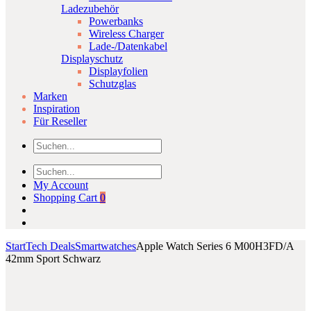
Ladezubehör
Powerbanks
Wireless Charger
Lade-/Datenkabel
Displayschutz
Displayfolien
Schutzglas
Marken
Inspiration
Für Reseller
My Account
Shopping Cart
0
Start
Tech Deals
Smartwatches
Apple Watch Series 6 M00H3FD/A
42mm Sport Schwarz
Product
Samsung
Oculus
Click to enlarge
Gear
Go
navigation
SM
64
323
GB