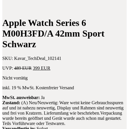
324
inkl.
325
VR-
Black
Controller
Orchid
+
Apple Watch Series 6
Grey
PU
&
Leder
M00H3FD/A 42mm Sport
Controller
Inlay
Grau
Schwarz
SKU:
Kavar_TechDeal_102141
Ursprünglicher
Aktueller
UVP:
489
EUR
399
EUR
Preis
Preis
Nicht vorrätig
war:
ist:
489 EUR
399 EUR.
inkl. 19 % MwSt.
Kostenfreier Versand
MwSt. ausweisbar:
Ja
Zustand:
(A) Neu/Neuwertig: Ware weist keine Gebrauchsspuren
auf und ist nahezu neuwertig, Display und Rahmen sind neuwertig
und frei von Kratzern. Lieferumfang wie beschrieben.Verpackung
wurde bereits geöffnet und Gerät wurde auch schon mal gestartet.
Teils Vorführware oder Testwaren.
Versandfertig in:
Sofort