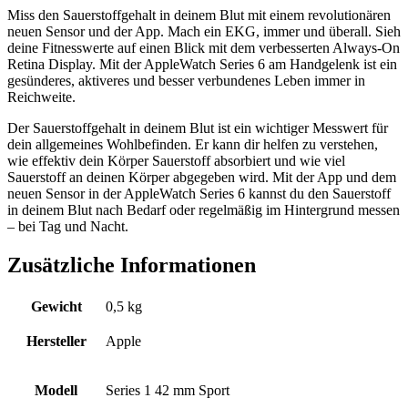
Miss den Sauerstoffgehalt in deinem Blut mit einem revolutionären
neuen Sensor und der App. Mach ein EKG, immer und überall. Sieh
deine Fitnesswerte auf einen Blick mit dem verbesserten Always-On
Retina Display. Mit der AppleWatch Series 6 am Handgelenk ist ein
gesünderes, aktiveres und besser verbundenes Leben immer in
Reichweite.
Der Sauerstoff­gehalt in deinem Blut ist ein wichtiger Messwert für
dein allgemeines Wohl­befinden. Er kann dir helfen zu verstehen,
wie effektiv dein Körper Sauer­stoff absorbiert und wie viel
Sauerstoff an deinen Körper ab­gegeben wird. Mit der App und dem
neuen Sensor in der AppleWatch Series 6 kannst du den Sauer­stoff
in deinem Blut nach Bedarf oder regel­mäßig im Hintergrund messen
– bei Tag und Nacht.
Zusätzliche Informationen
Gewicht
0,5 kg
Hersteller
Apple
Modell
Series 1 42 mm Sport