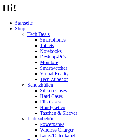
Hi!
Startseite
Shop
Tech Deals
Smartphones
Tablets
Notebooks
Desktop-PCs
Monitore
Smartwatches
Virtual Reality
Tech Zubehör
Schutzhüllen
Silikon Cases
Hard Cases
Flip Cases
Handyketten
Taschen & Sleeves
Ladezubehör
Powerbanks
Wireless Charger
Lade-/Datenkabel