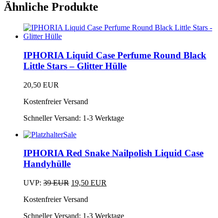
Ähnliche Produkte
Dieses
Produkt
IPHORIA Liquid Case Perfume Round Black
weist
Little Stars – Glitter Hülle
mehrere
Varianten
20,50
EUR
auf.
Dieses
Die
Kostenfreier Versand
Produkt
Optionen
weist
können
Schneller Versand:
1-3 Werktage
mehrere
auf
Varianten
der
Sale
auf.
Produktseite
Dieses
Die
gewählt
Produkt
IPHORIA Red Snake Nailpolish Liquid Case
Optionen
werden
weist
Handyhülle
können
mehrere
auf
Varianten
der
Ursprünglicher
Aktueller
UVP:
39
EUR
19,50
EUR
auf.
Produktseite
Dieses
Preis
Preis
Die
gewählt
Kostenfreier Versand
Produkt
war:
ist:
Optionen
werden
weist
39 EUR
19,50 EUR.
können
Schneller Versand:
1-3 Werktage
mehrere