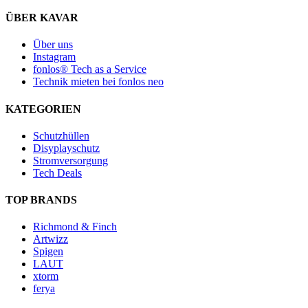
Varianten
der
auf.
ÜBER KAVAR
Produktseite
Die
gewählt
Optionen
Über uns
werden
können
Instagram
auf
fonlos® Tech as a Service
der
Technik mieten bei fonlos neo
Produktseite
gewählt
KATEGORIEN
werden
Schutzhüllen
Disyplayschutz
Stromversorgung
Tech Deals
TOP BRANDS
Richmond & Finch
Artwizz
Spigen
LAUT
xtorm
ferya