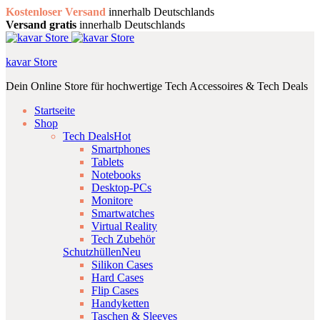
Kostenloser Versand
innerhalb Deutschlands
Versand gratis
innerhalb Deutschlands
kavar Store
Dein Online Store für hochwertige Tech Accessoires & Tech Deals
Startseite
Shop
Tech Deals
Hot
Smartphones
Tablets
Notebooks
Desktop-PCs
Monitore
Smartwatches
Virtual Reality
Tech Zubehör
Schutzhüllen
Neu
Silikon Cases
Hard Cases
Flip Cases
Handyketten
Taschen & Sleeves