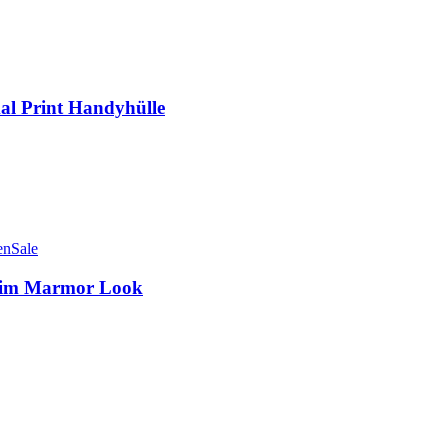
l Print Handyhülle
Sale
e im Marmor Look