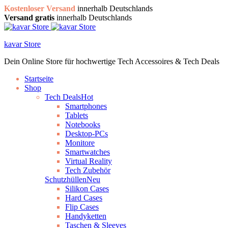
Kostenloser Versand
innerhalb Deutschlands
Versand gratis
innerhalb Deutschlands
kavar Store
Dein Online Store für hochwertige Tech Accessoires & Tech Deals
Startseite
Shop
Tech Deals
Hot
Smartphones
Tablets
Notebooks
Desktop-PCs
Monitore
Smartwatches
Virtual Reality
Tech Zubehör
Schutzhüllen
Neu
Silikon Cases
Hard Cases
Flip Cases
Handyketten
Taschen & Sleeves