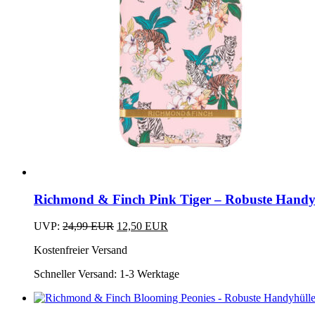
Dieses
Produkt
Richmond & Finch Pink Tiger – Robuste Handyh
weist
mehrere
Ursprünglicher
Aktueller
UVP:
24,99
EUR
12,50
EUR
Varianten
Dieses
Preis
Preis
auf.
Kostenfreier Versand
Produkt
war:
ist:
Die
weist
24,99 EUR
12,50 EUR.
Optionen
Schneller Versand:
1-3 Werktage
mehrere
können
Varianten
auf
auf.
Dieses
der
Die