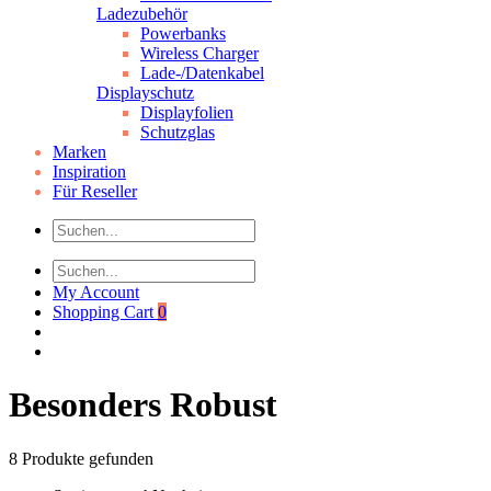
Ladezubehör
Powerbanks
Wireless Charger
Lade-/Datenkabel
Displayschutz
Displayfolien
Schutzglas
Marken
Inspiration
Für Reseller
My Account
Shopping Cart
0
Besonders Robust
8
Produkte gefunden