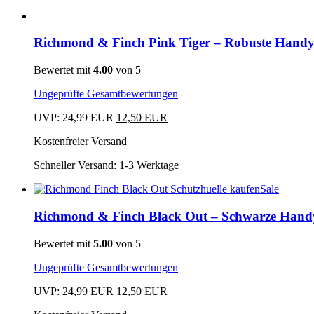
Dieses
Produkt
Richmond & Finch Pink Tiger – Robuste Handyh
weist
mehrere
Bewertet mit
4.00
von 5
Varianten
auf.
Ungeprüfte Gesamtbewertungen
Die
Optionen
Ursprünglicher
Aktueller
UVP:
24,99
EUR
12,50
EUR
können
Dieses
Preis
Preis
auf
Kostenfreier Versand
Produkt
war:
ist:
der
weist
24,99 EUR
12,50 EUR.
Schneller Versand:
1-3 Werktage
Produktseite
mehrere
gewählt
Varianten
Sale
werden
auf.
Dieses
Die
Produkt
Richmond & Finch Black Out – Schwarze Hand
Optionen
weist
können
mehrere
auf
Bewertet mit
5.00
von 5
Varianten
der
auf.
Ungeprüfte Gesamtbewertungen
Produktseite
Die
gewählt
Optionen
Ursprünglicher
Aktueller
UVP:
24,99
EUR
12,50
EUR
werden
können
Dieses
Preis
Preis