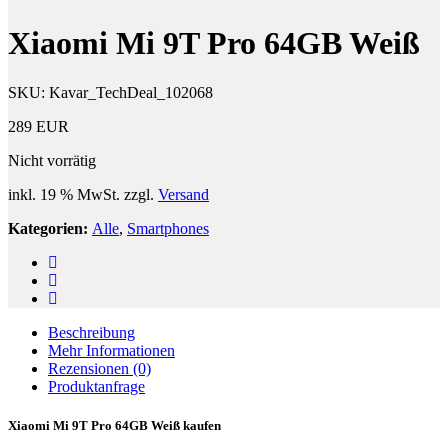
Compact
32GB
32
Schwarz
Xiaomi Mi 9T Pro 64GB Weiß
GB
F5321
White
SKU:
Kavar_TechDeal_102068
289
EUR
Nicht vorrätig
inkl. 19 % MwSt.
zzgl.
Versand
Kategorien:
Alle
,
Smartphones
Beschreibung
Mehr Informationen
Rezensionen
(0)
Produktanfrage
Xiaomi Mi 9T Pro 64GB Weiß kaufen