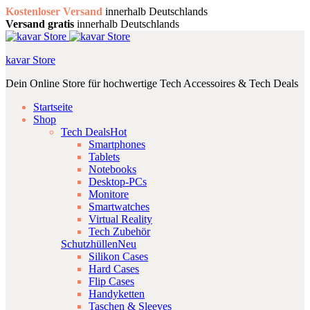
Kostenloser Versand
innerhalb Deutschlands
Versand gratis
innerhalb Deutschlands
kavar Store
Dein Online Store für hochwertige Tech Accessoires & Tech Deals
Startseite
Shop
Tech Deals
Hot
Smartphones
Tablets
Notebooks
Desktop-PCs
Monitore
Smartwatches
Virtual Reality
Tech Zubehör
Schutzhüllen
Neu
Silikon Cases
Hard Cases
Flip Cases
Handyketten
Taschen & Sleeves