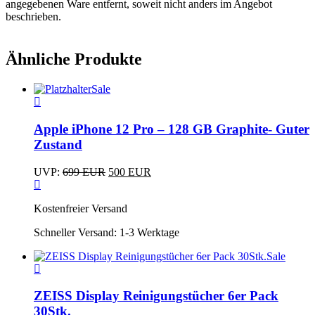
angegebenen Ware entfernt, soweit nicht anders im Angebot
beschrieben.
Ähnliche Produkte
Sale
Apple iPhone 12 Pro – 128 GB Graphite- Guter
Zustand
Ursprünglicher
Aktueller
UVP:
699
EUR
500
EUR
Preis
Preis
war:
ist:
Kostenfreier Versand
699 EUR
500 EUR.
Schneller Versand:
1-3 Werktage
Sale
ZEISS Display Reinigungstücher 6er Pack
30Stk.