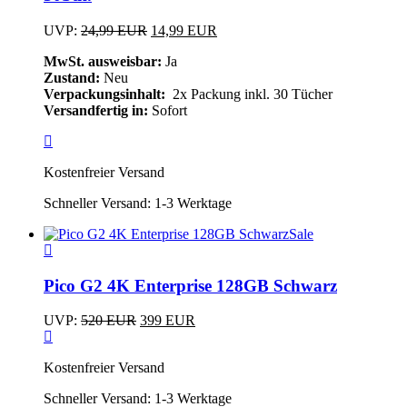
Ursprünglicher
Aktueller
UVP:
24,99
EUR
14,99
EUR
Preis
Preis
MwSt. ausweisbar:
Ja
war:
ist:
Zustand:
Neu
24,99 EUR
14,99 EUR.
Verpackungsinhalt:
2x Packung inkl. 30 Tücher
Versandfertig in:
Sofort
Kostenfreier Versand
Schneller Versand:
1-3 Werktage
Sale
Pico G2 4K Enterprise 128GB Schwarz
Ursprünglicher
Aktueller
UVP:
520
EUR
399
EUR
Preis
Preis
war:
ist:
Kostenfreier Versand
520 EUR
399 EUR.
Schneller Versand:
1-3 Werktage