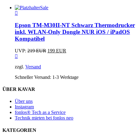
Sale
Epson TM-M30II-NT Schwarz Thermodrucker
inkl. WLAN-Only Dongle NUR iOS / iPadOS
Kompatibel
Ursprünglicher
Aktueller
UVP:
219
EUR
199
EUR
Preis
Preis
war:
ist:
zzgl.
Versand
219 EUR
199 EUR.
Schneller Versand:
1-3 Werktage
ÜBER KAVAR
Über uns
Instagram
fonlos® Tech as a Service
Technik mieten bei fonlos neo
KATEGORIEN