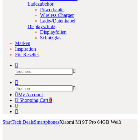
Ladezubehör
Powerbanks
Wireless Charger
Lade-/Datenkabel
Displayschutz
Displayfolien
Schutzglas
Marken
Inspiration
Für Reseller
My Account
Shopping Cart
0
Start
Tech Deals
Smartphones
Xiaomi Mi 9T Pro 64GB Weiß
Product
Sony
Samsung
Click to enlarge
Xperia
Galaxy
navigation
X
A20s