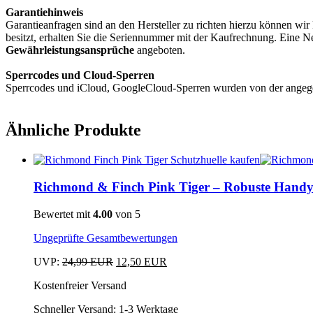
Garantiehinweis
Garantieanfragen sind an den Hersteller zu richten hierzu können wi
besitzt, erhalten Sie die Seriennummer mit der Kaufrechnung. Eine 
Gewährleistungsansprüche
angeboten.
Sperrcodes und Cloud-Sperren
Sperrcodes und iCloud, GoogleCloud-Sperren wurden von der angegeb
Ähnliche Produkte
Dieses
Produkt
Richmond & Finch Pink Tiger – Robuste Handyh
weist
mehrere
Bewertet mit
4.00
von 5
Varianten
auf.
Ungeprüfte Gesamtbewertungen
Die
Optionen
Ursprünglicher
Aktueller
UVP:
24,99
EUR
12,50
EUR
können
Dieses
Preis
Preis
auf
Kostenfreier Versand
Produkt
war:
ist:
der
weist
24,99 EUR
12,50 EUR.
Schneller Versand:
1-3 Werktage
Produktseite
mehrere