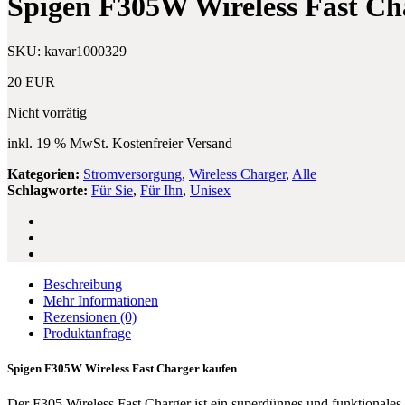
Spigen F305W Wireless Fast Ch
Handyhülle
–
Gold/Grau
meliert
SKU:
kavar1000329
Universal
Handykette
20
EUR
Nicht vorrätig
inkl. 19 % MwSt.
Kostenfreier Versand
Kategorien:
Stromversorgung
,
Wireless Charger
,
Alle
Schlagworte:
Für Sie
,
Für Ihn
,
Unisex
Beschreibung
Mehr Informationen
Rezensionen
(0)
Produktanfrage
Spigen F305W Wireless Fast Charger kaufen
Der F305 Wireless Fast Charger ist ein superdünnes und funktionales W