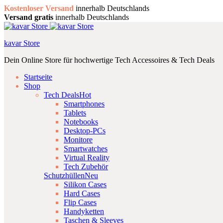
Kostenloser Versand
innerhalb Deutschlands
Versand gratis
innerhalb Deutschlands
kavar Store
Dein Online Store für hochwertige Tech Accessoires & Tech Deals
Startseite
Shop
Tech Deals
Hot
Smartphones
Tablets
Notebooks
Desktop-PCs
Monitore
Smartwatches
Virtual Reality
Tech Zubehör
Schutzhüllen
Neu
Silikon Cases
Hard Cases
Flip Cases
Handyketten
Taschen & Sleeves