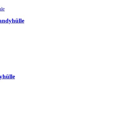
ale
andyhülle
yhülle