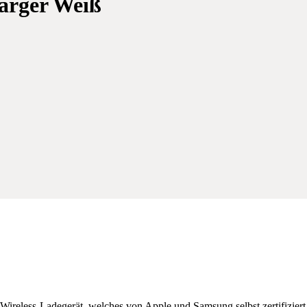
arger Weiß
ireless-Ladegerät, welches von Apple und Samsung selbst zertifiziert w