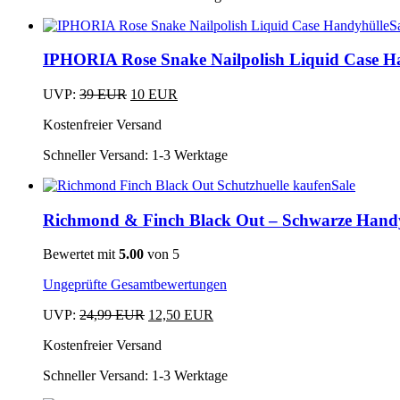
gewählt
Varianten
S
werden
auf.
Dieses
Die
Produkt
IPHORIA Rose Snake Nailpolish Liquid Case H
Optionen
weist
können
mehrere
Ursprünglicher
Aktueller
auf
UVP:
39
EUR
10
EUR
Varianten
Dieses
Preis
Preis
der
auf.
Kostenfreier Versand
Produkt
war:
ist:
Produktseite
Die
weist
39 EUR
10 EUR.
gewählt
Optionen
Schneller Versand:
1-3 Werktage
mehrere
werden
können
Varianten
auf
Sale
auf.
Dieses
der
Die
Produkt
Produktseite
Richmond & Finch Black Out – Schwarze Hand
Optionen
weist
gewählt
können
mehrere
werden
auf
Bewertet mit
5.00
von 5
Varianten
der
auf.
Ungeprüfte Gesamtbewertungen
Produktseite
Die
gewählt
Optionen
Ursprünglicher
Aktueller
UVP:
24,99
EUR
12,50
EUR
werden
können
Dieses
Preis
Preis
auf
Kostenfreier Versand
Produkt
war:
ist:
der
weist
24,99 EUR
12,50 EUR.
Schneller Versand:
1-3 Werktage
Produktseite
mehrere
gewählt
Varianten