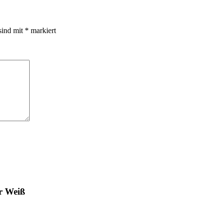
sind mit
*
markiert
r Weiß