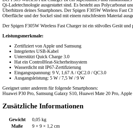
Qi-Ladetechnologie ausgestattet sind. Es besteht aus Polycarbonat un
Überhitzen deines Smartphones. Der Spigen F305W Wireless Fast Cha
Oberfläche und der Sockel sind mit einem rutschfestem Material ausges
Der Spigen F305W Wireless Fast Charger ist ein stilvolles Gerät und
Leistungsmerkmale:
Zertifiziert von Apple und Samsung
Integriertes USB-Kabel
Unterstützt Quick Charge 3.0
Hat ein ControlHeat-Sicherheitssystem
Wasserdicht mit IP67-Zertifizierung
Eingangsspannung: 9 V, 1,67 A / QC2.0 / QC3.0
Ausgangsleistung: 5 W / 7,5 W / 9 W
Geeignet unter anderem für folgende Smartphones:
Huawei P30 Pro, Samsung Galaxy S10, Huawei Mate 20 Pro, Apple 
Zusätzliche Informationen
Gewicht
0,05 kg
Maße
9 × 9 × 1,2 cm