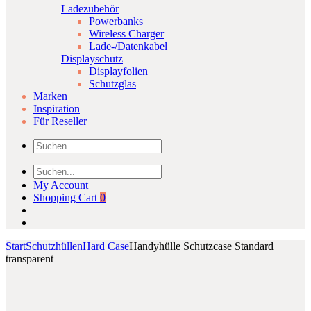
Ladezubehör
Powerbanks
Wireless Charger
Lade-/Datenkabel
Displayschutz
Displayfolien
Schutzglas
Marken
Inspiration
Für Reseller
My Account
Shopping Cart
0
Start
Schutzhüllen
Hard Case
Handyhülle Schutzcase Standard
transparent
Product
Xiaomi
Otterbox
Click to enlarge
Mi
Symmetry
navigation
True
Folio
Wireless
Case