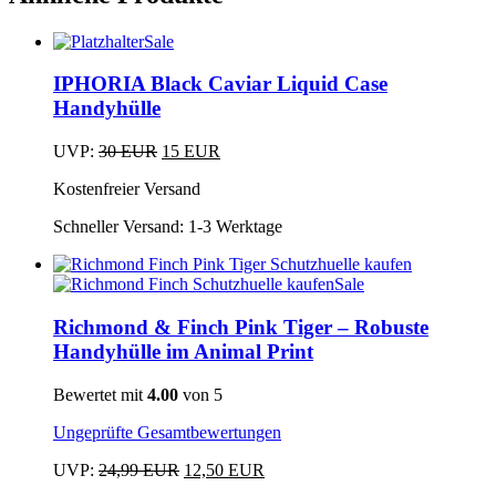
Sale
Dieses
Produkt
IPHORIA Black Caviar Liquid Case
weist
Handyhülle
mehrere
Varianten
Ursprünglicher
Aktueller
UVP:
30
EUR
15
EUR
auf.
Dieses
Preis
Preis
Die
Kostenfreier Versand
Produkt
war:
ist:
Optionen
weist
30 EUR
15 EUR.
können
Schneller Versand:
1-3 Werktage
mehrere
auf
Varianten
der
auf.
Produktseite
Sale
Die
gewählt
Dieses
Optionen
werden
Produkt
Richmond & Finch Pink Tiger – Robuste
können
weist
Handyhülle im Animal Print
auf
mehrere
der
Varianten
Produktseite
Bewertet mit
4.00
von 5
auf.
gewählt
Die
werden
Ungeprüfte Gesamtbewertungen
Optionen
können
Ursprünglicher
Aktueller
UVP:
24,99
EUR
12,50
EUR
auf
Dieses
Preis
Preis