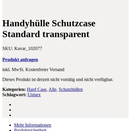
Airdots
für
S
Apple
Earbuds
iPad
iOS
9,7″
Handyhülle Schutzcase
Android
Bluetooth
Standard transparent
Headset
SKU:
Kavar_102077
Produkt anfragen
inkl. MwSt.
Kostenfreier Versand
Dieses Produkt ist derzeit nicht vorrätig und nicht verfügbar.
Kategorien:
Hard Case
,
Alle
,
Schutzhüllen
Schlagwort:
Unisex
Mehr Informationen
Produktsicherheit