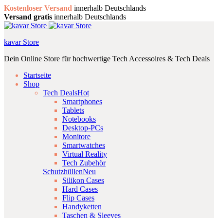
Kostenloser Versand
innerhalb Deutschlands
Versand gratis
innerhalb Deutschlands
kavar Store
Dein Online Store für hochwertige Tech Accessoires & Tech Deals
Startseite
Shop
Tech Deals
Hot
Smartphones
Tablets
Notebooks
Desktop-PCs
Monitore
Smartwatches
Virtual Reality
Tech Zubehör
Schutzhüllen
Neu
Silikon Cases
Hard Cases
Flip Cases
Handyketten
Taschen & Sleeves