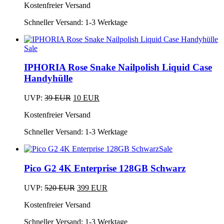
der
Kostenfreier Versand
Produkt
war:
ist:
Produktseite
weist
24,99 EUR
12,50 EUR.
gewählt
Schneller Versand:
1-3 Werktage
mehrere
werden
Varianten
auf.
Sale
Die
Dieses
Optionen
Produkt
IPHORIA Rose Snake Nailpolish Liquid Case
können
weist
Handyhülle
auf
mehrere
der
Varianten
Produktseite
Ursprünglicher
Aktueller
UVP:
39
EUR
10
EUR
auf.
gewählt
Dieses
Preis
Preis
Die
werden
Kostenfreier Versand
Produkt
war:
ist:
Optionen
weist
39 EUR
10 EUR.
können
Schneller Versand:
1-3 Werktage
mehrere
auf
Varianten
der
Sale
auf.
Produktseite
Die
gewählt
Pico G2 4K Enterprise 128GB Schwarz
Optionen
werden
können
Ursprünglicher
Aktueller
auf
UVP:
520
EUR
399
EUR
Preis
Preis
der
Kostenfreier Versand
war:
ist:
Produktseite
520 EUR
399 EUR.
gewählt
Schneller Versand:
1-3 Werktage
werden