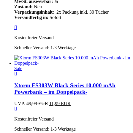
MwSt. ausweisbar:
Ja
war:
ist:
Zustand:
Neu
24,99 EUR
14,99 EUR.
Verpackungsinhalt:
2x Packung inkl. 30 Tücher
Versandfertig in:
Sofort
Kostenfreier Versand
Schneller Versand:
1-3 Werktage
Sale
Xtorm FS303W Black Series 10.000 mAh
Powerbank – im Doppelpack-
Ursprünglicher
Aktueller
UVP:
49,99
EUR
11,99
EUR
Preis
Preis
war:
ist:
Kostenfreier Versand
49,99 EUR
11,99 EUR.
Schneller Versand:
1-3 Werktage