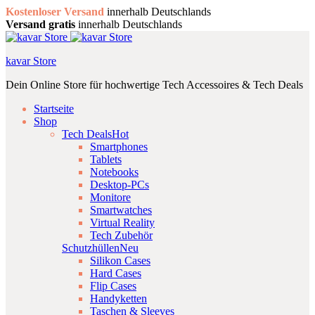
Kostenloser Versand
innerhalb Deutschlands
Versand gratis
innerhalb Deutschlands
kavar Store
Dein Online Store für hochwertige Tech Accessoires & Tech Deals
Startseite
Shop
Tech Deals
Hot
Smartphones
Tablets
Notebooks
Desktop-PCs
Monitore
Smartwatches
Virtual Reality
Tech Zubehör
Schutzhüllen
Neu
Silikon Cases
Hard Cases
Flip Cases
Handyketten
Taschen & Sleeves