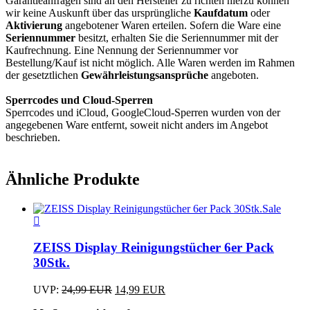
Garantieanfragen sind an den Hersteller zu richten hierzu können
wir keine Auskunft über das ursprüngliche
Kaufdatum
oder
Aktivierung
angebotener Waren erteilen. Sofern die Ware eine
Seriennummer
besitzt, erhalten Sie die Seriennummer mit der
Kaufrechnung. Eine Nennung der Seriennummer vor
Bestellung/Kauf ist nicht möglich. Alle Waren werden im Rahmen
der gesetztlichen
Gewährleistungsansprüche
angeboten.
Sperrcodes und Cloud-Sperren
Sperrcodes und iCloud, GoogleCloud-Sperren wurden von der
angegebenen Ware entfernt, soweit nicht anders im Angebot
beschrieben.
Ähnliche Produkte
Sale
ZEISS Display Reinigungstücher 6er Pack
30Stk.
Ursprünglicher
Aktueller
UVP:
24,99
EUR
14,99
EUR
Preis
Preis