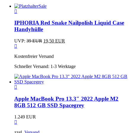
Sale
Dieses
Produkt
weist
IPHORIA Red Snake Nailpolish Liquid Case
mehrere
Handyhülle
Varianten
auf.
Ursprünglicher
Aktueller
UVP:
39
EUR
19,50
EUR
Die
Dieses
Preis
Preis
Optionen
Produkt
war:
ist:
können
Kostenfreier Versand
weist
39 EUR
19,50 EUR.
auf
mehrere
der
Schneller Versand:
1-3 Werktage
Varianten
Produktseite
auf.
gewählt
Die
werden
Optionen
können
auf
Apple MacBook Pro 13.3″ 2022 Apple M2
der
8GB 512 GB SSD Spacegrey
Produktseite
gewählt
werden
1.249
EUR
zzgl.
Versand