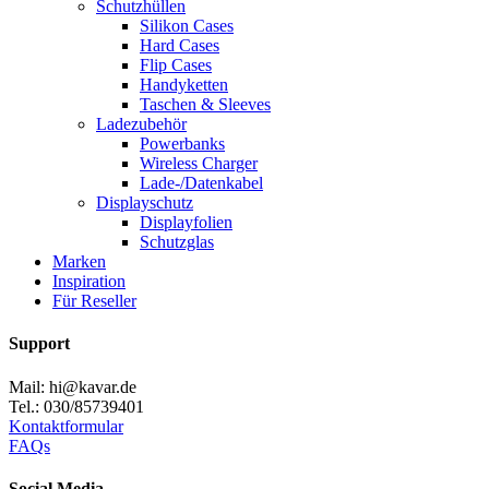
Schutzhüllen
Silikon Cases
Hard Cases
Flip Cases
Handyketten
Taschen & Sleeves
Ladezubehör
Powerbanks
Wireless Charger
Lade-/Datenkabel
Displayschutz
Displayfolien
Schutzglas
Marken
Inspiration
Für Reseller
Support
Mail: hi@kavar.de
Tel.: 030/85739401
Kontaktformular
FAQs
Social Media