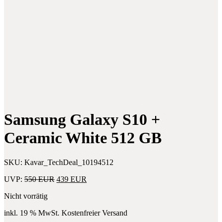
navigation
A70
View
128
Case
GB
für
Schwarz
Samsung
Galaxy
Note
10
Plus
Samsung Galaxy S10 +
Ceramic White 512 GB
SKU:
Kavar_TechDeal_10194512
Ursprünglicher
Aktueller
UVP:
550
EUR
439
EUR
Preis
Preis
Nicht vorrätig
war:
ist:
550 EUR
439 EUR.
inkl. 19 % MwSt.
Kostenfreier Versand