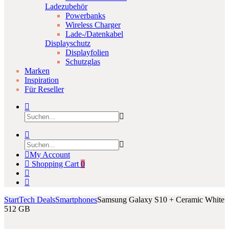
Ladezubehör
Powerbanks
Wireless Charger
Lade-/Datenkabel
Displayschutz
Displayfolien
Schutzglas
Marken
Inspiration
Für Reseller
My Account
Shopping Cart
0
Start
Tech Deals
Smartphones
Samsung Galaxy S10 + Ceramic White
512 GB
Product
Samsung
Samsung
Click to enlarge
Play Video
Galaxy
Clear