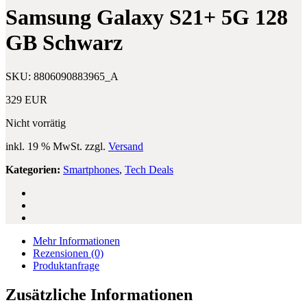
128
Edition
Samsung Galaxy S21+ 5G 128
GB
LTE
Navy
128
GB Schwarz
Blue
GB
Mystic
Black
SKU:
8806090883965_A
329
EUR
Nicht vorrätig
inkl. 19 % MwSt.
zzgl.
Versand
Kategorien:
Smartphones
,
Tech Deals
Mehr Informationen
Rezensionen
(0)
Produktanfrage
Zusätzliche Informationen