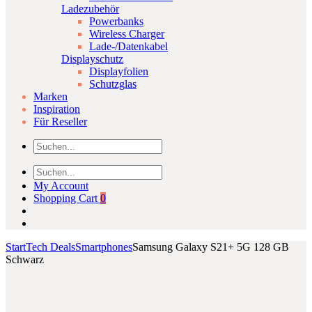
Ladezubehör
Powerbanks
Wireless Charger
Lade-/Datenkabel
Displayschutz
Displayfolien
Schutzglas
Marken
Inspiration
Für Reseller
My Account
Shopping Cart
0
Start
Tech Deals
Smartphones
Samsung Galaxy S21+ 5G 128 GB
Schwarz
Product
Motorola
Samsung
Click to enlarge
Moto
Galaxy
navigation
G9
S7
Plus
Enterprise