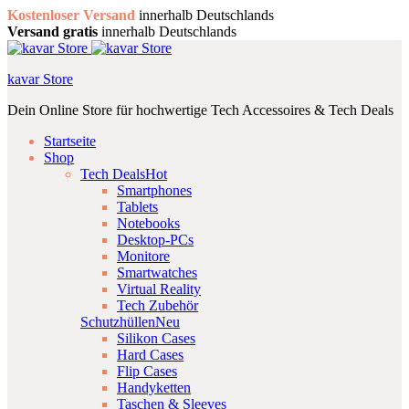
Kostenloser Versand
innerhalb Deutschlands
Versand gratis
innerhalb Deutschlands
kavar Store
Dein Online Store für hochwertige Tech Accessoires & Tech Deals
Startseite
Shop
Tech Deals
Hot
Smartphones
Tablets
Notebooks
Desktop-PCs
Monitore
Smartwatches
Virtual Reality
Tech Zubehör
Schutzhüllen
Neu
Silikon Cases
Hard Cases
Flip Cases
Handyketten
Taschen & Sleeves