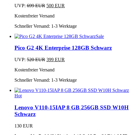
Ursprünglicher
Aktueller
UVP:
699
EUR
500
EUR
Preis
Preis
Kostenfreier Versand
war:
ist:
699 EUR
500 EUR.
Schneller Versand:
1-3 Werktage
Sale
Pico G2 4K Enterprise 128GB Schwarz
Ursprünglicher
Aktueller
UVP:
520
EUR
399
EUR
Preis
Preis
Kostenfreier Versand
war:
ist:
520 EUR
399 EUR.
Schneller Versand:
1-3 Werktage
Hot
Lenovo V110-15IAP 8 GB 256GB SSD W10H
Schwarz
130
EUR