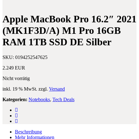
navigation
Air
Pro
2022
11″
(5.Gen)
(3.Gen)
Apple MacBook Pro 16.2″ 2021
M1
512GB
10.9″
WiFi
(MK1F3D/A) M1 Pro 16GB
WiFi
+
+
Cellular
RAM 1TB SSD DE Silber
Cellular
Space
64GB
Grau
Starlight
SKU:
0194252547625
2.249
EUR
Nicht vorrätig
inkl. 19 % MwSt.
zzgl.
Versand
Kategorien:
Notebooks
,
Tech Deals
Beschreibung
Mehr Informationen