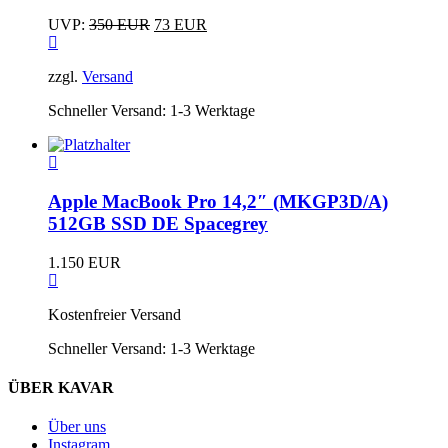
Ursprünglicher
Aktueller
UVP:
350
EUR
73
EUR
Preis
Preis
war:
ist:
zzgl.
Versand
350 EUR
73 EUR.
Schneller Versand:
1-3 Werktage
Apple MacBook Pro 14,2″ (MKGP3D/A)
512GB SSD DE Spacegrey
1.150
EUR
Kostenfreier Versand
Schneller Versand:
1-3 Werktage
ÜBER KAVAR
Über uns
Instagram