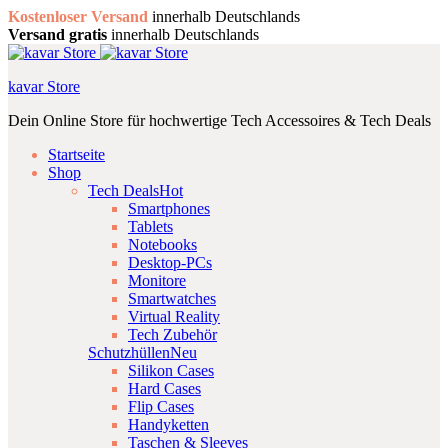
Kostenloser Versand
innerhalb Deutschlands
Versand gratis
innerhalb Deutschlands
kavar Store
Dein Online Store für hochwertige Tech Accessoires & Tech Deals
Startseite
Shop
Tech Deals
Hot
Smartphones
Tablets
Notebooks
Desktop-PCs
Monitore
Smartwatches
Virtual Reality
Tech Zubehör
Schutzhüllen
Neu
Silikon Cases
Hard Cases
Flip Cases
Handyketten
Taschen & Sleeves