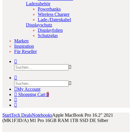
Ladezubehör
Powerbanks
Wireless Charger
Lade-/Datenkabel
Displayschutz
Displayfolien
Schutzglas
Marken
Inspiration
Für Reseller
My Account
Shopping Cart
0
Start
Tech Deals
Notebooks
Apple MacBook Pro 16.2″ 2021
(MK1F3D/A) M1 Pro 16GB RAM 1TB SSD DE Silber
Product
Apple
Apple
Click to enlarge
iPad
iPad