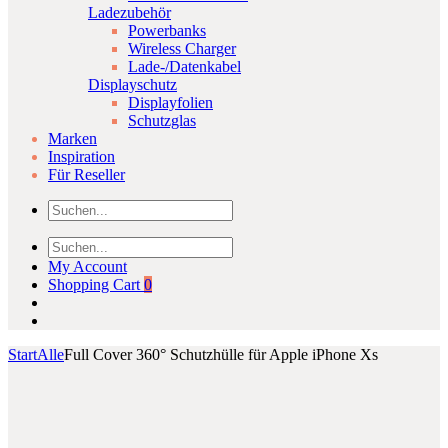
Ladezubehör
Powerbanks
Wireless Charger
Lade-/Datenkabel
Displayschutz
Displayfolien
Schutzglas
Marken
Inspiration
Für Reseller
My Account
Shopping Cart
0
Start
Alle
Full Cover 360° Schutzhülle für Apple iPhone Xs
Product
Google
Samsung
Click to enlarge
Pixel
Gear
navigation
2XL
VR
64
Innovator
GB
Edition