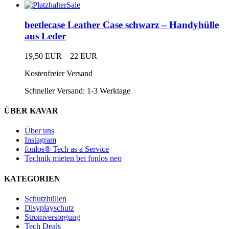
Sale
Dieses
Produkt
beetlecase Leather Case schwarz – Handyhülle
weist
aus Leder
mehrere
Varianten
19,50
EUR
–
22
EUR
auf.
Dieses
Die
Kostenfreier Versand
Produkt
Optionen
weist
können
Schneller Versand:
1-3 Werktage
mehrere
auf
Varianten
der
auf.
ÜBER KAVAR
Produktseite
Die
gewählt
Optionen
Über uns
werden
können
Instagram
auf
fonlos® Tech as a Service
der
Technik mieten bei fonlos neo
Produktseite
gewählt
KATEGORIEN
werden
Schutzhüllen
Disyplayschutz
Stromversorgung
Tech Deals