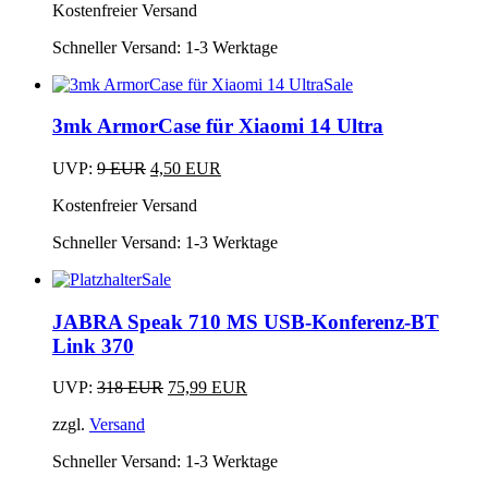
Kostenfreier Versand
war:
ist:
49,99 EUR
11,99 EUR.
Schneller Versand:
1-3 Werktage
Sale
3mk ArmorCase für Xiaomi 14 Ultra
Ursprünglicher
Aktueller
UVP:
9
EUR
4,50
EUR
Preis
Preis
Kostenfreier Versand
war:
ist:
9 EUR
4,50 EUR.
Schneller Versand:
1-3 Werktage
Sale
JABRA Speak 710 MS USB-Konferenz-BT
Link 370
Ursprünglicher
Aktueller
UVP:
318
EUR
75,99
EUR
Preis
Preis
zzgl.
Versand
war:
ist:
318 EUR
75,99 EUR.
Schneller Versand:
1-3 Werktage