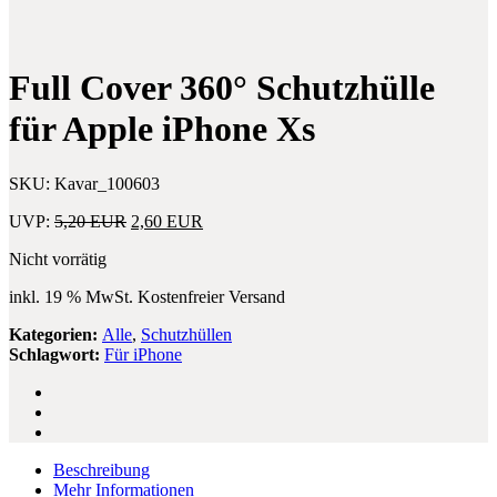
Just
Black
Full Cover 360° Schutzhülle
für Apple iPhone Xs
SKU:
Kavar_100603
Ursprünglicher
Aktueller
UVP:
5,20
EUR
2,60
EUR
Preis
Preis
Nicht vorrätig
war:
ist:
5,20 EUR
2,60 EUR.
inkl. 19 % MwSt.
Kostenfreier Versand
Kategorien:
Alle
,
Schutzhüllen
Schlagwort:
Für iPhone
Beschreibung
Mehr Informationen