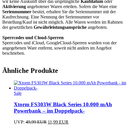
wir keine Auskunft über das ursprüngliche
Kaufdatum
oder
Aktivierung
angebotener Waren erteilen. Sofern die Ware eine
Seriennummer
besitzt, erhalten Sie die Seriennummer mit der
Kaufrechnung. Eine Nennung der Seriennummer vor
Bestellung/Kauf ist nicht möglich. Alle Waren werden im Rahmen
der gesetztlichen
Gewährleistungsansprüche
angeboten.
Sperrcodes und Cloud-Sperren
Sperrcodes und iCloud, GoogleCloud-Sperren wurden von der
angegebenen Ware entfernt, soweit nicht anders im Angebot
beschrieben.
Ähnliche Produkte
Sale
Xtorm FS303W Black Series 10.000 mAh
Powerbank – im Doppelpack-
Ursprünglicher
Aktueller
UVP:
49,99
EUR
11,99
EUR
Preis
Preis