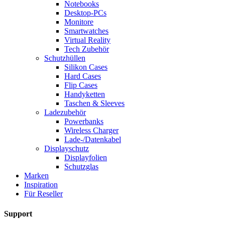
Notebooks
Desktop-PCs
Monitore
Smartwatches
Virtual Reality
Tech Zubehör
Schutzhüllen
Silikon Cases
Hard Cases
Flip Cases
Handyketten
Taschen & Sleeves
Ladezubehör
Powerbanks
Wireless Charger
Lade-/Datenkabel
Displayschutz
Displayfolien
Schutzglas
Marken
Inspiration
Für Reseller
Support