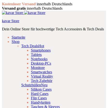
Kostenloser Versand
innerhalb Deutschlands
Versand gratis
innerhalb Deutschlands
kavar Store
Dein Online Store für hochwertige Tech Accessoires & Tech Deals
Startseite
Shop
Tech Deals
Hot
Smartphones
Tablets
Notebooks
Desktop-PCs
Monitore
Smartwatches
Virtual Reality
Tech Zubehör
Schutzhüllen
Neu
Silikon Cases
Hard Cases
Flip Cases
Handyketten
Taschen & Sleeves