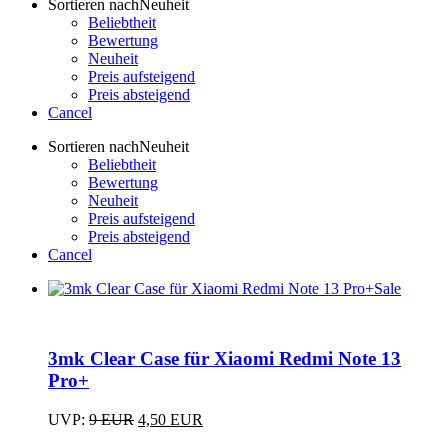
Sortieren nach
Neuheit
Beliebtheit
Bewertung
Neuheit
Preis aufsteigend
Preis absteigend
Cancel
Sortieren nach
Neuheit
Beliebtheit
Bewertung
Neuheit
Preis aufsteigend
Preis absteigend
Cancel
Sale
3mk Clear Case für Xiaomi Redmi Note 13
Pro+
Ursprünglicher
Aktueller
UVP:
9
EUR
4,50
EUR
Preis
Preis