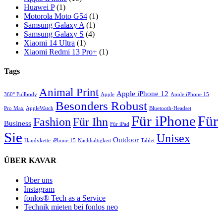
Huawei P
(1)
Motorola Moto G54
(1)
Samsung Galaxy A
(1)
Samsung Galaxy S
(4)
Xiaomi 14 Ultra
(1)
Xiaomi Redmi 13 Pro+
(1)
Tags
Animal Print
Apple iPhone 12
360° Fullbody
Apple
Apple iPhone 15
Besonders Robust
Pro Max
AppleWatch
Bluetooth-Headset
Für iPhone
Für
Für Ihn
Fashion
Business
Für iPad
Sie
Unisex
Outdoor
Handykette
iPhone 15
Nachhaltigkeit
Tablet
ÜBER KAVAR
Über uns
Instagram
fonlos® Tech as a Service
Technik mieten bei fonlos neo