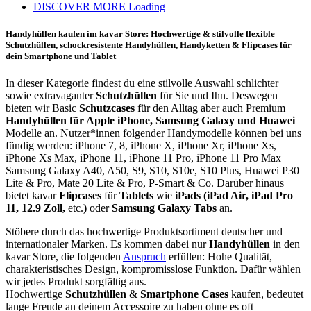
DISCOVER MORE
Loading
Optionen
können
Handyhüllen kaufen im kavar Store: Hochwertige & stilvolle flexible
auf
Schutzhüllen, schockresistente Handyhüllen, Handyketten & Flipcases für
der
dein Smartphone und Tablet
Produktseite
gewählt
In dieser Kategorie findest du eine stilvolle Auswahl schlichter
werden
sowie extravaganter
Schutzhüllen
für Sie und Ihn. Deswegen
bieten wir Basic
Schutzcases
für den Alltag aber auch Premium
Handyhüllen für Apple iPhone, Samsung Galaxy und Huawei
Modelle an. Nutzer*innen folgender Handymodelle können bei uns
fündig werden: iPhone 7, 8, iPhone X, iPhone Xr, iPhone Xs,
iPhone Xs Max, iPhone 11, iPhone 11 Pro, iPhone 11 Pro Max
Samsung Galaxy A40, A50, S9, S10, S10e, S10 Plus, Huawei P30
Lite & Pro, Mate 20 Lite & Pro, P-Smart & Co. Darüber hinaus
bietet kavar
Flipcases
für
Tablets
wie
iPads (iPad Air, iPad Pro
11, 12.9 Zoll,
etc.
)
oder
Samsung Galaxy Tabs
an.
Stöbere durch das hochwertige Produktsortiment deutscher und
internationaler Marken. Es kommen dabei nur
Handyhüllen
in den
kavar Store, die folgenden
Anspruch
erfüllen: Hohe Qualität,
charakteristisches Design, kompromisslose Funktion. Dafür wählen
wir jedes Produkt sorgfältig aus.
Hochwertige
Schutzhüllen
&
Smartphone
Cases
kaufen, bedeutet
lange Freude an deinem Accessoire zu haben ohne es oft