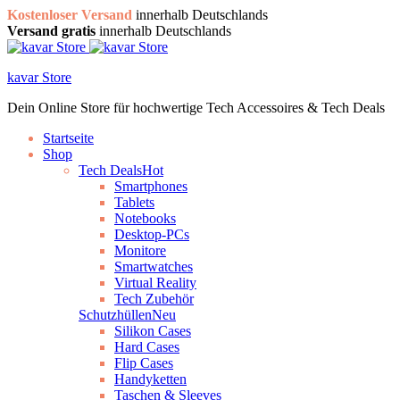
Kostenloser Versand
innerhalb Deutschlands
Versand gratis
innerhalb Deutschlands
kavar Store
Dein Online Store für hochwertige Tech Accessoires & Tech Deals
Startseite
Shop
Tech Deals
Hot
Smartphones
Tablets
Notebooks
Desktop-PCs
Monitore
Smartwatches
Virtual Reality
Tech Zubehör
Schutzhüllen
Neu
Silikon Cases
Hard Cases
Flip Cases
Handyketten
Taschen & Sleeves