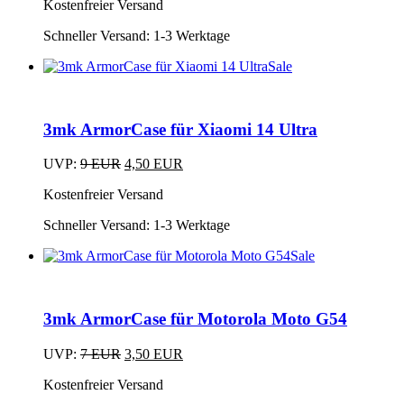
Kostenfreier Versand
war:
ist:
9 EUR
4,50 EUR.
Schneller Versand:
1-3 Werktage
Sale
3mk ArmorCase für Xiaomi 14 Ultra
Ursprünglicher
Aktueller
UVP:
9
EUR
4,50
EUR
Preis
Preis
Kostenfreier Versand
war:
ist:
9 EUR
4,50 EUR.
Schneller Versand:
1-3 Werktage
Sale
3mk ArmorCase für Motorola Moto G54
Ursprünglicher
Aktueller
UVP:
7
EUR
3,50
EUR
Preis
Preis
Kostenfreier Versand
war:
ist:
7 EUR
3,50 EUR.