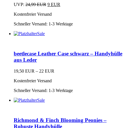
Die
Ursprünglicher
Aktueller
UVP:
24,99
EUR
9
EUR
Optionen
Dieses
Preis
Preis
können
Kostenfreier Versand
Produkt
war:
ist:
auf
weist
24,99 EUR
9 EUR.
der
Schneller Versand:
1-3 Werktage
mehrere
Produktseite
Varianten
Sale
gewählt
auf.
Dieses
werden
Die
Produkt
Optionen
weist
können
beetlecase Leather Case schwarz – Handyhülle
mehrere
auf
Varianten
aus Leder
der
auf.
Produktseite
Die
19,50
EUR
–
22
EUR
gewählt
Optionen
Dieses
werden
können
Kostenfreier Versand
Produkt
auf
weist
der
Schneller Versand:
1-3 Werktage
mehrere
Produktseite
Varianten
Sale
gewählt
auf.
Dieses
werden
Die
Produkt
Optionen
weist
können
Richmond & Finch Blooming Peonies –
mehrere
auf
Varianten
Robuste Handyhülle
der