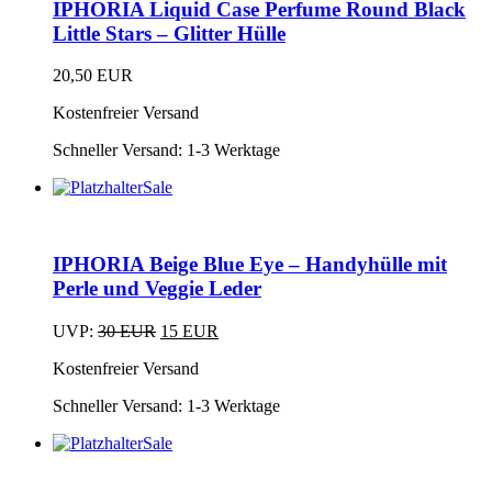
IPHORIA Liquid Case Perfume Round Black
mehrere
der
Varianten
Little Stars – Glitter Hülle
Produktseite
auf.
gewählt
Die
20,50
EUR
werden
Optionen
Dieses
können
Kostenfreier Versand
Produkt
auf
weist
der
Schneller Versand:
1-3 Werktage
mehrere
Produktseite
Varianten
Sale
gewählt
auf.
Dieses
werden
Die
Produkt
Optionen
weist
können
IPHORIA Beige Blue Eye – Handyhülle mit
mehrere
auf
Varianten
Perle und Veggie Leder
der
auf.
Produktseite
Die
Ursprünglicher
Aktueller
UVP:
30
EUR
15
EUR
gewählt
Optionen
Dieses
Preis
Preis
werden
können
Kostenfreier Versand
Produkt
war:
ist:
auf
weist
30 EUR
15 EUR.
der
Schneller Versand:
1-3 Werktage
mehrere
Produktseite
Varianten
Sale
gewählt
auf.
Dieses
werden
Die
Produkt
Optionen