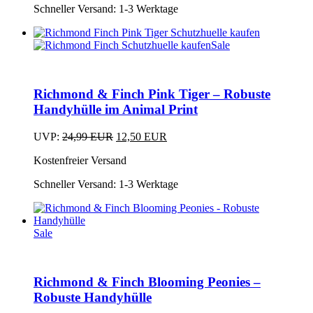
Schneller Versand:
1-3 Werktage
Sale
Dieses
Produkt
weist
Richmond & Finch Pink Tiger – Robuste
mehrere
Varianten
Handyhülle im Animal Print
auf.
Die
Ursprünglicher
Aktueller
UVP:
24,99
EUR
12,50
EUR
Optionen
Dieses
Preis
Preis
können
Kostenfreier Versand
Produkt
war:
ist:
auf
weist
24,99 EUR
12,50 EUR.
der
Schneller Versand:
1-3 Werktage
mehrere
Produktseite
Varianten
gewählt
auf.
werden
Die
Sale
Optionen
Dieses
können
Produkt
auf
weist
der
Richmond & Finch Blooming Peonies –
mehrere
Produktseite
Varianten
Robuste Handyhülle
gewählt
auf.
werden