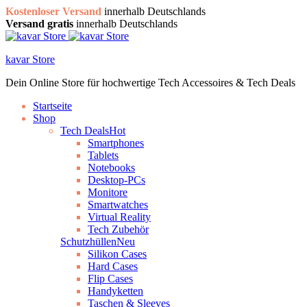
Kostenloser Versand
innerhalb Deutschlands
Versand gratis
innerhalb Deutschlands
kavar Store
Dein Online Store für hochwertige Tech Accessoires & Tech Deals
Startseite
Shop
Tech Deals
Hot
Smartphones
Tablets
Notebooks
Desktop-PCs
Monitore
Smartwatches
Virtual Reality
Tech Zubehör
Schutzhüllen
Neu
Silikon Cases
Hard Cases
Flip Cases
Handyketten
Taschen & Sleeves