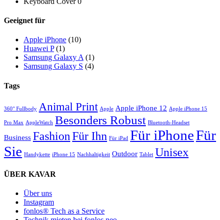
Keyboard Cover
0
Geeignet für
Apple iPhone
(10)
Huawei P
(1)
Samsung Galaxy A
(1)
Samsung Galaxy S
(4)
Tags
Animal Print
Apple iPhone 12
360° Fullbody
Apple
Apple iPhone 15
Besonders Robust
Pro Max
AppleWatch
Bluetooth-Headset
Für iPhone
Für
Für Ihn
Fashion
Business
Für iPad
Sie
Unisex
Outdoor
Handykette
iPhone 15
Nachhaltigkeit
Tablet
ÜBER KAVAR
Über uns
Instagram
fonlos® Tech as a Service
Technik mieten bei fonlos neo