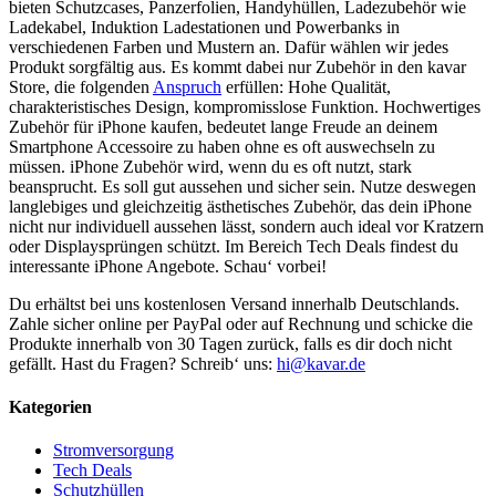
auf
bieten Schutzcases, Panzerfolien, Handyhüllen, Ladezubehör wie
der
Ladekabel, Induktion Ladestationen und Powerbanks in
Produktseite
verschiedenen Farben und Mustern an. Dafür wählen wir jedes
gewählt
Produkt sorgfältig aus. Es kommt dabei nur Zubehör in den kavar
werden
Store, die folgenden
Anspruch
erfüllen: Hohe Qualität,
charakteristisches Design, kompromisslose Funktion. Hochwertiges
Zubehör für iPhone kaufen, bedeutet lange Freude an deinem
Smartphone Accessoire zu haben ohne es oft auswechseln zu
müssen. iPhone Zubehör wird, wenn du es oft nutzt, stark
beansprucht. Es soll gut aussehen und sicher sein. Nutze deswegen
langlebiges und gleichzeitig ästhetisches Zubehör, das dein iPhone
nicht nur individuell aussehen lässt, sondern auch ideal vor Kratzern
oder Displaysprüngen schützt. Im Bereich Tech Deals findest du
interessante iPhone Angebote. Schau‘ vorbei!
Du erhältst bei uns kostenlosen Versand innerhalb Deutschlands.
Zahle sicher online per PayPal oder auf Rechnung und schicke die
Produkte innerhalb von 30 Tagen zurück, falls es dir doch nicht
gefällt. Hast du Fragen? Schreib‘ uns:
hi@kavar.de
Kategorien
Stromversorgung
Tech Deals
Schutzhüllen