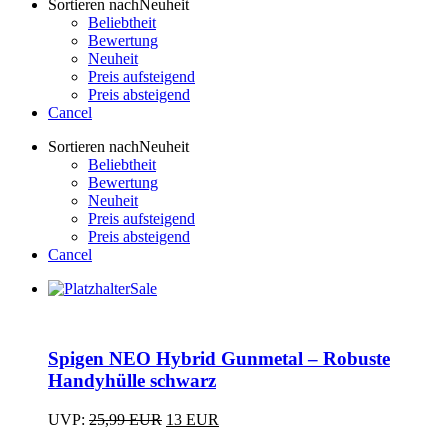
Sortieren nach
Neuheit
Beliebtheit
Bewertung
Neuheit
Preis aufsteigend
Preis absteigend
Cancel
Sortieren nach
Neuheit
Beliebtheit
Bewertung
Neuheit
Preis aufsteigend
Preis absteigend
Cancel
Sale
Dieses
Produkt
weist
Spigen NEO Hybrid Gunmetal – Robuste
mehrere
Varianten
Handyhülle schwarz
auf.
Die
Ursprünglicher
Aktueller
UVP:
25,99
EUR
13
EUR
Optionen
Dieses
Preis
Preis