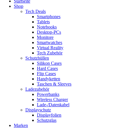
Startseite
Shop
Tech Deals
Smartphones
Tablets
Notebooks
Desktop-PCs
Monitore
Smartwatches
Virtual Reality
Tech Zubehör
Schutzhüllen
Silikon Cases
Hard Cases
Flip Cases
Handyketten
Taschen & Sleeves
Ladezubehör
Powerbanks
Wireless Charger
Lade-/Datenkabel
Displayschutz
Displayfolien
Schutzglas
Marken