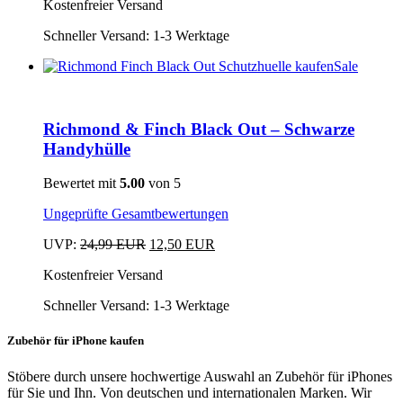
können
Kostenfreier Versand
Produkt
war:
ist:
auf
weist
25,99 EUR
13 EUR.
der
Schneller Versand:
1-3 Werktage
mehrere
Produktseite
Varianten
Sale
gewählt
auf.
Dieses
werden
Die
Produkt
Optionen
weist
können
Richmond & Finch Black Out – Schwarze
mehrere
auf
Varianten
Handyhülle
der
auf.
Produktseite
Die
Bewertet mit
5.00
von 5
gewählt
Optionen
werden
können
Ungeprüfte Gesamtbewertungen
auf
der
Ursprünglicher
Aktueller
UVP:
24,99
EUR
12,50
EUR
Produktseite
Dieses
Preis
Preis
Kostenfreier Versand
gewählt
Produkt
war:
ist:
werden
weist
24,99 EUR
12,50 EUR.
Schneller Versand:
1-3 Werktage
mehrere
Varianten
auf.
Zubehör für iPhone kaufen
Die
Optionen
Stöbere durch unsere hochwertige Auswahl an Zubehör für iPhones
können
für Sie und Ihn. Von deutschen und internationalen Marken. Wir